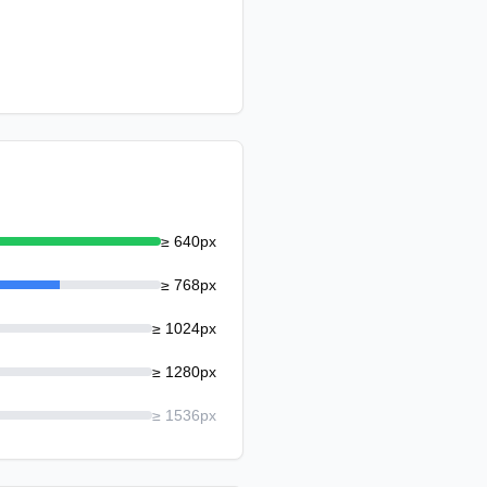
≥
640
px
≥
768
px
≥
1024
px
≥
1280
px
≥
1536
px