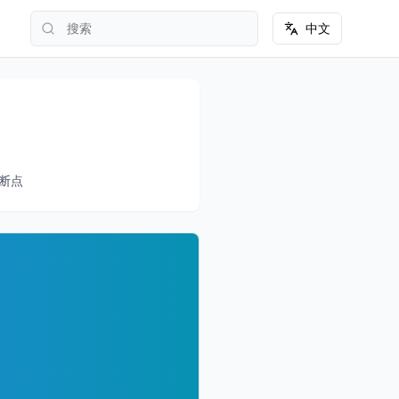
中文
d 断点