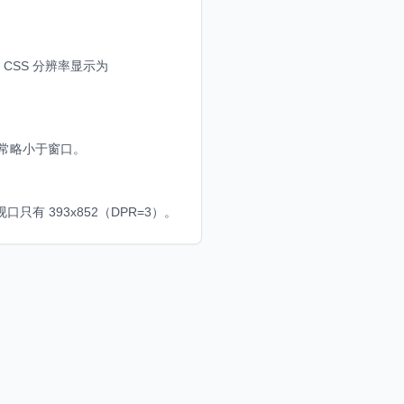
幕，CSS 分辨率显示为
通常略小于窗口。
视口只有 393x852（DPR=3）。