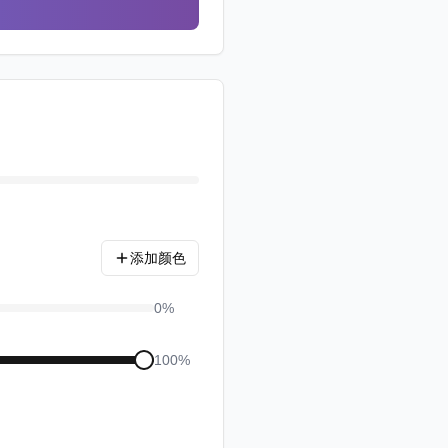
添加颜色
0
%
100
%