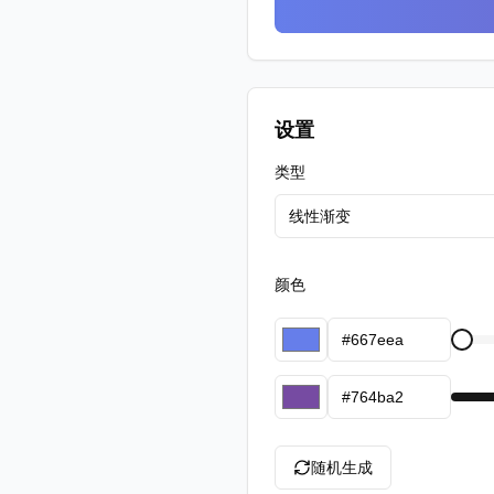
设置
类型
线性渐变
颜色
随机生成