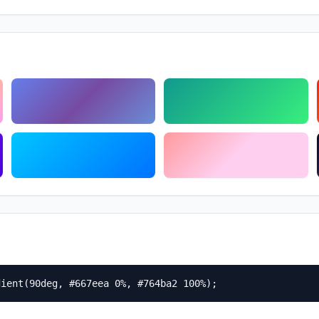
dient(90deg, #667eea 0%, #764ba2 100%);