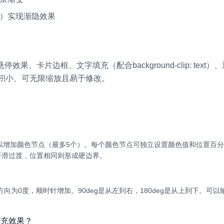
ent）实现渐隐效果
果、卡片边框、文字填充（配合background-clip: tex
体积小、可无限缩放且易于修改。
以增加颜色节点（最多5个）。每个颜色节点可独立设置颜色值和位置百
平滑过渡，位置相同则形成硬边界。
方向为0度，顺时针增加。90deg是从左到右，180deg是从上到下。可
填充效果？