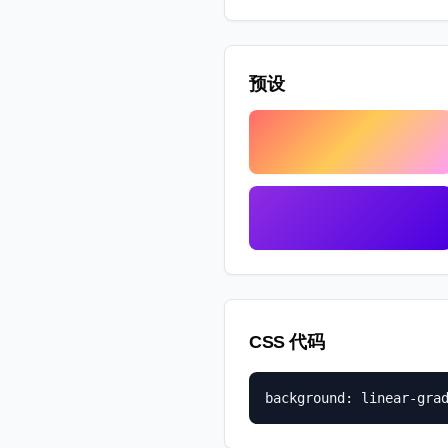
预设
CSS 代码
background: linear-gra